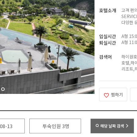
호텔소개
고객 편의
SERVI
다양한 
입실시간
A형 15:
A형 11:
퇴실시간
검색어
하이원호
호텔,하
리조트,
찜하기
해당 날짜 검색