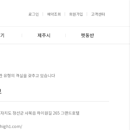
로그인
예약조회
회원가입
고객센터
경기
제주시
펫동반
양한 유형의 객실을 갖추고 있습니다
보
자치도 정선군 사북읍 하이원길 265 그랜드호텔
/high1.com/