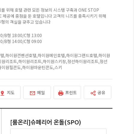
를 위해 호텔 관련 모든 정보의 시스템 구축과 ONE STOP
CE 제공에 중점을 둔 호텔입니다 고객의 니즈를 충족시키기 위해
유형의 객실을 갖추고 있습니다
00/B형 18:00/C형 13:00
00/B형 14:00/C형 09:00
텔,하이원컨벤션호텔,하이원메인호텔,하이원그랜드호텔,하이원
이원리조트,하이원리조트,하이원스키장,정선하이원리조트,정선
하이원힐콘도,하이원마운틴콘도,스키
지도
메일
프린트
공유
[룸온리]슈페리어 온돌(SPO)