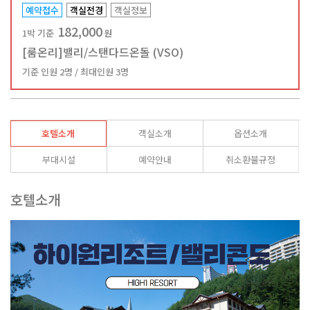
예약접수
객실전경
객실정보
182,000
1박 기준
원
[룸온리]밸리/스탠다드온돌 (VSO)
기준 인원 2명 / 최대인원 3명
호텔소개
객실소개
옵션소개
부대시설
예약안내
취소환불규정
호텔소개