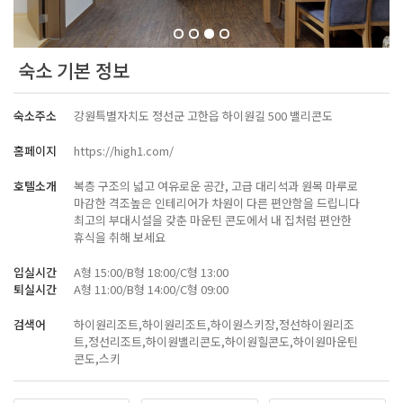
숙소 기본 정보
숙소주소
강원특별자치도 정선군 고한읍 하이원길 500 밸리콘도
홈페이지
https://high1.com/
호텔소개
복층 구조의 넓고 여유로운 공간, 고급 대리석과 원목 마루로
마감한 격조높은 인테리어가 차원이 다른 편안함을 드립니다
최고의 부대시설을 갖춘 마운틴 콘도에서 내 집처럼 편안한
휴식을 취해 보세요
입실시간
A형 15:00/B형 18:00/C형 13:00
퇴실시간
A형 11:00/B형 14:00/C형 09:00
검색어
하이원리조트,하이원리조트,하이원스키장,정선하이원리조
트,정선리조트,하이원밸리콘도,하이원힐콘도,하이원마운틴
콘도,스키