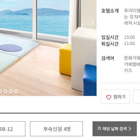
호텔소개
프리미엄
는 것 
레저 시
입실시간
15:00
11:00
퇴실시간
검색어
한화거제
거제벨버
키즈
찜하기
해당 날짜 검색