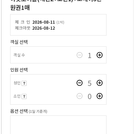
원권1매
체크인
2026-08-11
(1박)
체크아웃
2026-08-12
객실 선택
1
객실 수
인원 선택
5
성인
0
소인
옵션 선택
(1일 기준가)