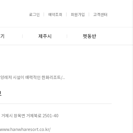
로그인
예약조회
회원가입
고객센터
경기
제주시
펫동반
레저 시설이 매력적인 한화리조트/...
보
거제시 장목면 거제북로 2501-40
/www.hanwharesort.co.kr/