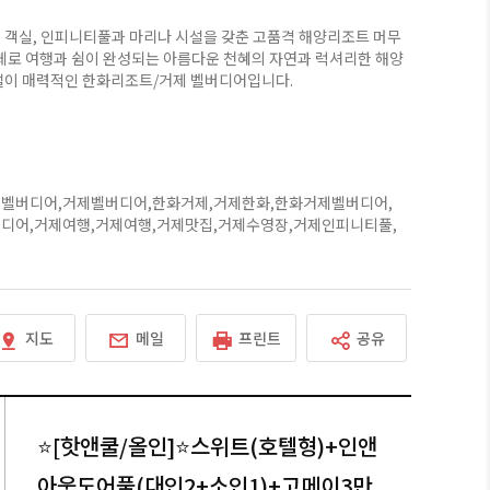
 객실, 인피니티풀과 마리나 시설을 갖춘 고품격 해양리조트 머무
자체로 여행과 쉼이 완성되는 아름다운 천혜의 자연과 럭셔리한 해양
설이 매력적인 한화리조트/거제 벨버디어입니다.
벨버디어,거제벨버디어,한화거제,거제한화,한화거제벨버디어,
디어,거제여행,거제여행,거제맛집,거제수영장,거제인피니티풀,
지도
메일
프린트
공유
⭐[핫앤쿨/올인]⭐스위트(호텔형)+인앤
아웃도어풀(대인2+소인1)+고메이3만