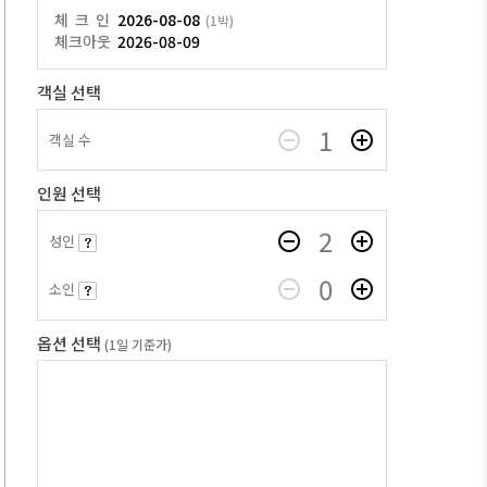
체크인
2026-08-08
(1박)
체크아웃
2026-08-09
객실 선택
1
객실 수
인원 선택
2
성인
0
소인
옵션 선택
(1일 기준가)