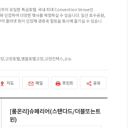
부의 유일한 특급호텔. 국내 최대 Convention Venue인
X와 인접하여 다양한 행사를 체험하실 수 있습니다. 일산 호수공원,
쿠아 플라넷 등이 인접해 관광과 힐링을 동시에 즐기실 수 있습니
양,고양호텔,엠블호텔고양,고양킨텍스,소노
지도
메일
프린트
공유
[룸온리]슈페리어(스탠다드/더블또는트
윈)