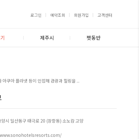
로그인
예약조회
회원가입
고객센터
경기
제주시
펫동반
화 아쿠아 플라넷 등이 인접해 관광과 힐링을 ...
보
양시 일산동구 태극로 20 (장항동) 소노캄 고양
//www.sonohotelsresorts.com/