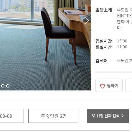
호텔소개
수도권 북
KINTE
한화 아
다.
입실시간
15:00
11:00
퇴실시간
검색어
소노캄고
찜하기
해당 날짜 검색